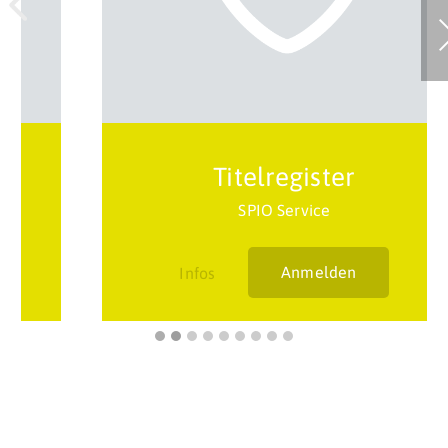
Previous
Ne
Titelregister
SPIO Service
Infos
Anmelden