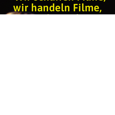
wir handeln Filme,
wir sehen Filme.
Deutschland ist ein
Kinoland.«