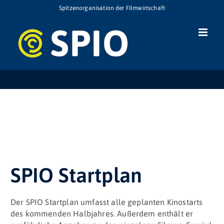
Zum
Spitzenorganisation der Filmwirtschaft
Inhalt
springen
SPIO Startplan
Der SPIO Startplan umfasst alle geplanten Kinostarts
des kommenden Halbjahres. Außerdem enthält er