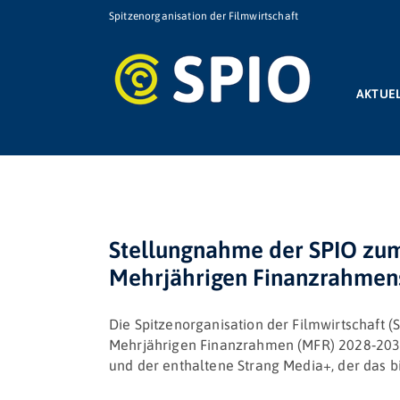
Zum
Spitzenorganisation der Filmwirtschaft
Inhalt
springen
AKTUE
Stellungnahme der SPIO zu
Mehrjährigen Finanzrahmens
Die Spitzenorganisation der Filmwirtschaft
Mehrjährigen Finanzrahmen (MFR) 2028‑2034
und der enthaltene Strang Media+, der das bi