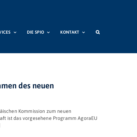
VICES
DIE SPIO
KONTAKT
Startseite
Beiträge
Schlagwort:
Creative Europe Media
hmen des neuen
ropäischen Kommission zum neuen
haft ist das vorgesehene Programm AgoraEU
]