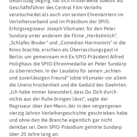
Geburtstag beging, hat sich mittlerweile sowohl als
Geschäftsführer des Central Film Verleihs
verabschiedet als auch von seinen Ehrenämtern im
Verleiherverband und im Präsidium der SPIO.
Erfolgsregisseur Joseph Vilsmaier, für den Peter
Sundarp unter anderem die Filme „Herbstmilch“,
„Schlafes Bruder“ und „Comedian Harmonists“ in die
Kinos brachte, erschien als Überraschungsgast in
Berlin, um gemeinsam mit Ex-SPIO-Präsident Alfred
Holighaus die SPIO-Ehrenmedaille an Peter Sundarp
zu überreichen. In der Laudatio für seinen „echten
und zuverlässigen Freund“ lobte Vilsmaier vor allem
die Unerschrockenheit und die Geduld des Geehrten.
„Ich habe immer bewundert, dass Du Dich durch
nichts aus der Ruhe bringen lässt“, sagte der
Regisseur über den Mann, der in den vergangenen
vierzig Jahren Verleihergeschichte geschrieben habe
und ohne den die Branche eigentlich gar nicht
denkbar sei. Dem SPIO-Präsidium gehörte Sundarp
über 20 Jahre lang an.