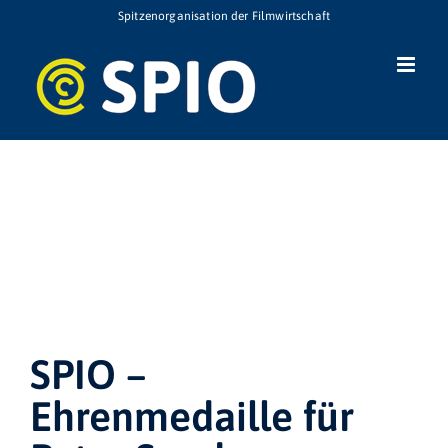
Zum
Spitzenorganisation der Filmwirtschaft
Inhalt
springen
SPIO –
Ehrenmedaille für