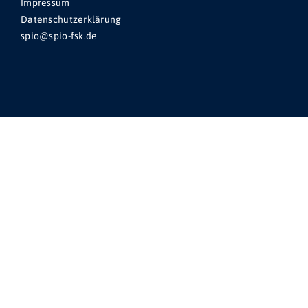
Impressum
Datenschutzerklärung
spio@spio-fsk.de
Suche
Suche
nach:
Zur FSK
FSK
© 2026 SPIO – Spitzenorganisation der Filmwirtschaft