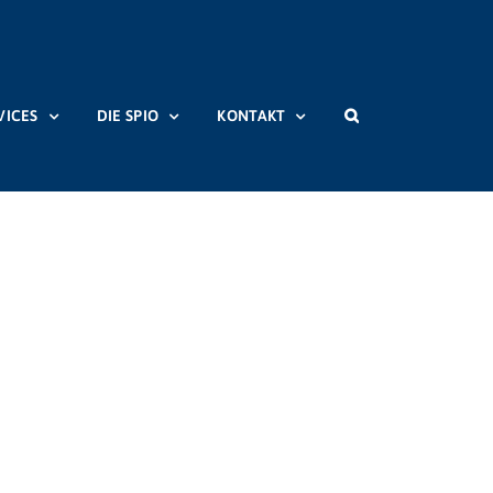
VICES
DIE SPIO
KONTAKT
en_nicht_verwenden
Netzwerk für Demokratie und Courage