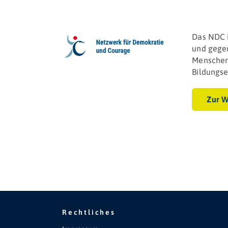
Das NDC i
und gegen
Menschen 
Bildungs­
Zur W
Rechtliches