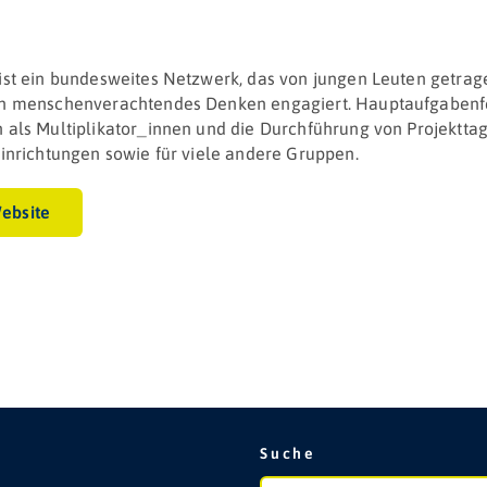
st ein bundesweites Netzwerk, das von jungen Leuten getrage
 menschen­verachtendes Denken engagiert. Haupt­aufgaben­fe
als Multi­plikator_innen und die Durch­führung von Projekt­t
einrichtungen sowie für viele andere Gruppen.
ebsite
Suche