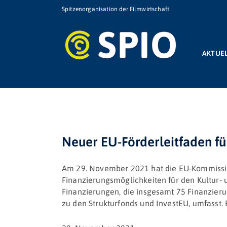
Zum
Spitzenorganisation der Filmwirtschaft
Inhalt
springen
AKTUE
Neuer EU-Förderleitfaden für
Am 29. November 2021 hat die EU-Kommission
Finanzierungsmöglichkeiten für den Kultur- 
Finanzierungen, die insgesamt 75 Finanzier
zu den Strukturfonds und InvestEU, umfasst. E