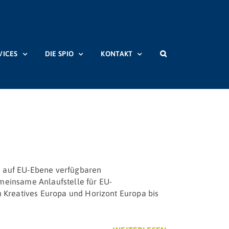
VICES
DIE SPIO
KONTAKT
Startseite
Beiträge
Schlagwort:
CultEU
e auf EU-Ebene verfügbaren
emeinsame Anlaufstelle für EU-
 Kreatives Europa und Horizont Europa bis