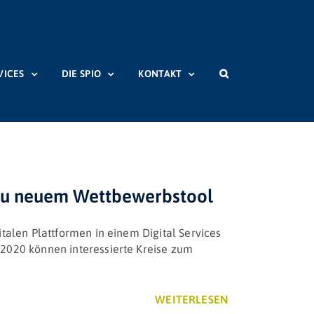
VICES
DIE SPIO
KONTAKT
Startseite
Beiträge
Schlagwort:
Social Media
 zu neuem Wettbewerbstool
talen Plattformen in einem Digital Services
 2020 können interessierte Kreise zum
WEITERLESEN