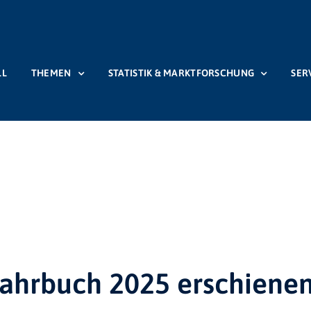
LL
THEMEN
STATISTIK & MARKTFORSCHUNG
SER
Startseite
Beiträge
Allgemein
Statistik & Marktforschung
Statistik_Publikati
 Jahrbuch 2025 erschiene