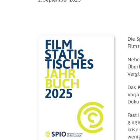
Die S
Films
Neben
Überb
Vergl
Das
P
Vorja
Dokum
Fast 
ginge
krise
wenig