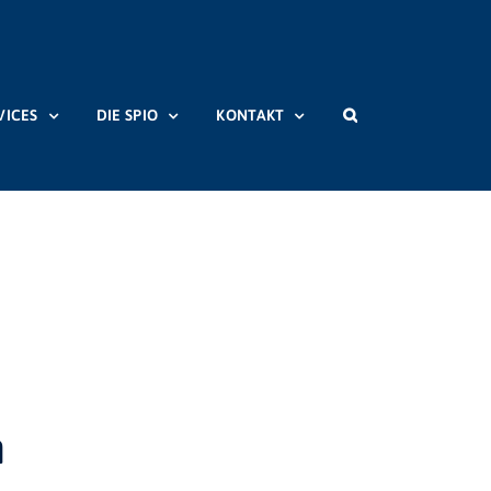
VICES
DIE SPIO
KONTAKT
onen
zz_Export
Filmstatistisches Jahrbuch 2025 erschienen
n