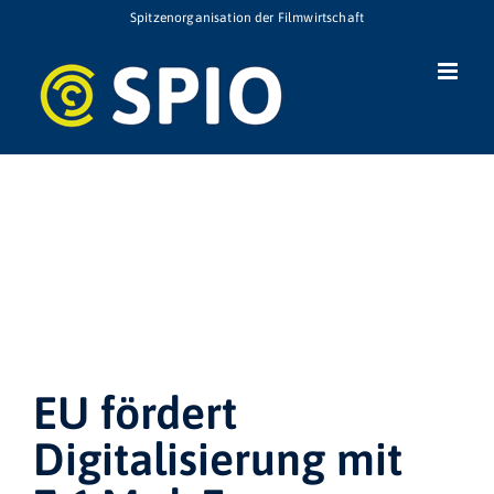
Zum
Spitzenorganisation der Filmwirtschaft
Inhalt
springen
EU fördert
Digitalisierung mit