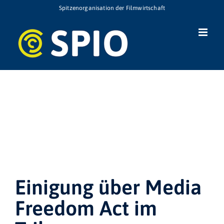
Zum
Spitzenorganisation der Filmwirtschaft
Inhalt
springen
Einigung über Media
Freedom Act im